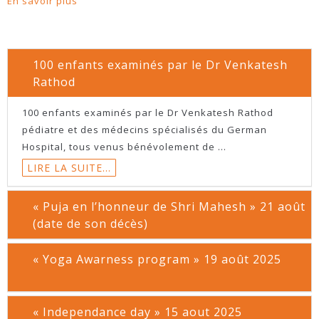
En savoir plus
100 enfants examinés par le Dr Venkatesh
Rathod
100 enfants examinés par le Dr Venkatesh Rathod
pédiatre et des médecins spécialisés du German
Hospital, tous venus bénévolement de ...
LIRE LA SUITE…
« Puja en l’honneur de Shri Mahesh » 21 août
(date de son décès)
« Yoga Awarness program » 19 août 2025
« Independance day » 15 aout 2025