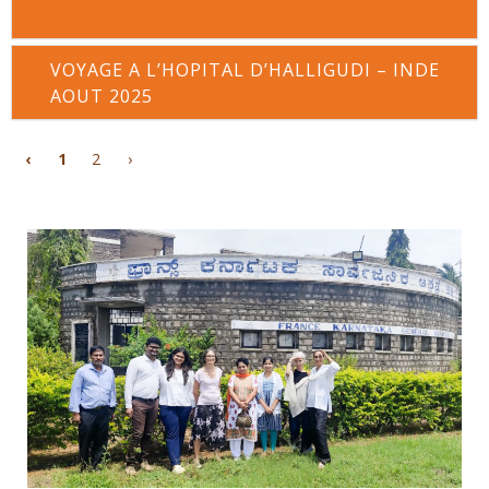
VOYAGE A L’HOPITAL D’HALLIGUDI – INDE
AOUT 2025
‹
1
2
›