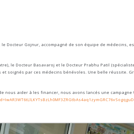
cal, le Docteur Gojnur, accompagné de son équipe de médecins, e
iatre), le Docteur Basavaroj et le Docteur Prabhu Patil (spéciali
és et soignés par ces médecins bénévoles. Une belle réussite. G
de nous aider à les financer, nous avons lancés une campagne Ul
fbclid=IwAR3WT6tLlLKYTsBzLh0MF3ZRGtbAs4aq1zymGRC76vSogqgu