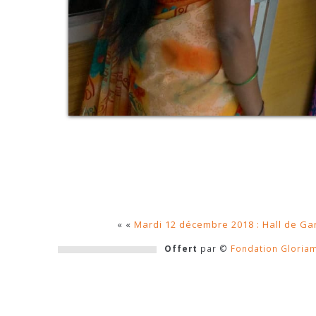
« «
Mardi 12 décembre 2018 : Hall de Ga
Offert
par ©
Fondation Gloria